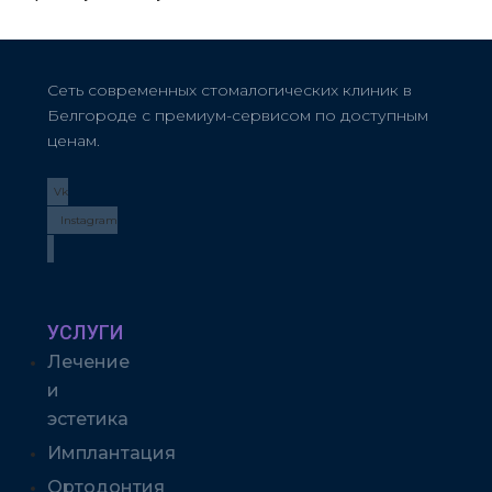
Сеть современных стомалогических клиник в
Белгороде с премиум-сервисом по доступным
ценам.
Vk
Instagram
УСЛУГИ
Лечение
и
эстетика
Имплантация
Ортодонтия