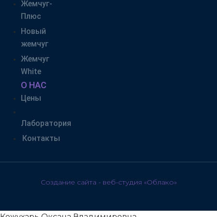
Жемчуг-
Плюс
Новый
жемчуг
Жемчуг
White
О НАС
Цены
Лаборатория
Контакты
Создание сайта - веб-студия «Облако»
Кожухарь Оксана Владимировна